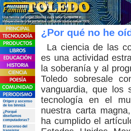
¿Por qué no he oíd
La ciencia de las c
es una actividad estr
la soberanía y al prog
Toledo sobresale co
vanguardia, que los 
tecnología en el mu
Origen y ascenso
de los binnizá
nuestra carta magna
¿Porqué
diseñamos
ha cumplido el artícul
computadoras?
El ascenso del
transistor