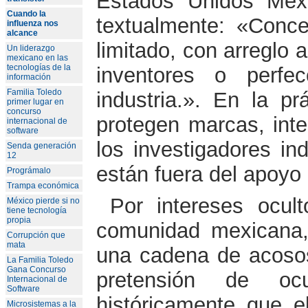
Estados Unidos Mexi
Cuando la
textualmente: «Conce
influenza nos
alcance
limitado, con arreglo a
Un liderazgo
mexicano en las
tecnologías de la
inventores o perf
información
Familia Toledo
industria.». En la pr
primer lugar en
concurso
protegen marcas, inte
internacional de
software
los investigadores i
Senda generación
12
están fuera del apoyo 
Prográmalo
Trampa económica
Por intereses ocul
México pierde si no
tiene tecnología
propia
comunidad mexicana, 
Corrupción que
mata
una cadena de acosos
La Familia Toledo
Gana Concurso
pretensión de ocu
Internacional de
Software
históricamente que 
Microsistemas a la