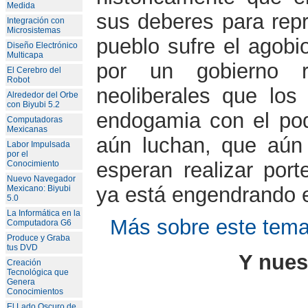
Medida
sus deberes para repr
Integración con
Microsistemas
pueblo sufre el agobio
Diseño Electrónico
Multicapa
por un gobierno re
El Cerebro del
Robot
neoliberales que los
Alrededor del Orbe
con Biyubi 5.2
endogamia con el pod
Computadoras
Mexicanas
aún luchan, que aún
Labor Impulsada
por el
esperan realizar port
Conocimiento
Nuevo Navegador
ya está engendrando el
Mexicano: Biyubi
5.0
La Informática en la
Más sobre este tema
Computadora G6
Produce y Graba
tus DVD
Y nuest
Creación
Tecnológica que
Genera
Conocimientos
El Lado Oscuro de