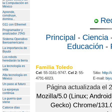
la Computación en
México
Aprende,
construye,
Rec
domina...
G11 con Ethernet
Programador y
analizador JTAG
Principal
-
Ciencia
Sistema Operativo
Iberoamericano
Educación
-
La importancia de
Biyubi
Los robots
heredarán la tierra
Familia Toledo
La tecnología es
vida
Cel
: 55-3161-9747.
Cel 2
: 55-
Sitio:
http:
Alta tecnología en
4791-6023.
E-mail:
biy
México
Un paso al futuro
Página actualizada el 
La epopeya
continúa
Mozilla/5.0 (Linux; Androi
La guerra que
viene
Gecko) Chrome/131.0.
Catorce días