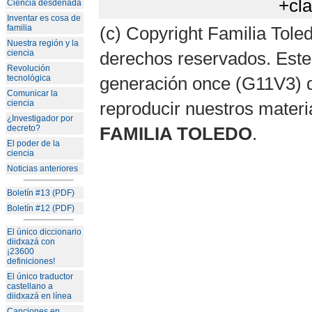
+cl
Ciencia desdeñada
Inventar es cosa de
familia
(c) Copyright Familia Toled
Nuestra región y la
ciencia
derechos reservados. Este 
Revolución
tecnológica
generación once (G11V3) d
Comunicar la
ciencia
reproducir nuestros materi
¿Investigador por
decreto?
FAMILIA TOLEDO
.
El poder de la
ciencia
Noticias anteriores
Boletín #13 (PDF)
Boletín #12 (PDF)
El único diccionario
diidxazá con
¡23600
definiciones!
El único traductor
castellano a
diidxazá en línea
Canciones en